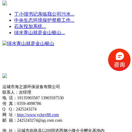
丁小强书记亲临我公司污水...
中央生态环境保护督察工作...
石灰投加系统...
绿水青山就是金山银山...
运城市海之源环保设备有限公司
联系人：吉经理
电
话：19135903587
13903597530
传
真：0359-4098786
Q
Q
：
2425243274
网
址：
http://www.ychzy88.com
邮
箱：
2425243274
@qq.com.com
地
址：运城市临猗县G209国道西侧小微企业孵化基地内